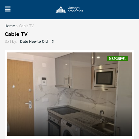
Home
Cable TV
Cable TV
Date New to Old
Sort by:
DISPONÍVEL