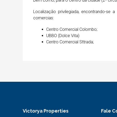
Bem como, para o centro da cidade (2ª circul
Localização privilegiada, encontrando-se
comercias:
Centro Comercial Colombo;
UBBO (Dolce Vita)
Centro Comercial Sttrada;
Victorya Properties
Fale 