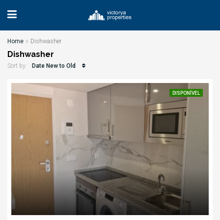
Home
Dishwasher
Dishwasher
Date New to Old
Sort by:
DISPONÍVEL